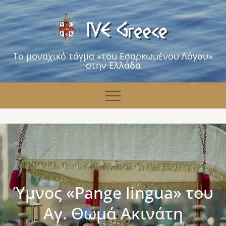
Skip
to
content
Το μοναχικό τάγμα «του Εσαρκωμένου Λόγου»
στην Ελλάδα
Ύμνος «Pange lingua» του
Αγ. Θωμά Ακινάτη