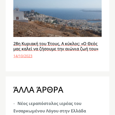
28η Κυριακή του Έτους, Α κύκλος: «Ο Θεός
μας καλεί να ζήσουμε την αιώνια ζωή του»
14/10/2023
ΆΛΛΑ ΆΡΘΡΑ
Νέος ιεραπόστολος ιερέας του
Ενσαρκωμένου Λόγου στην Ελλάδα