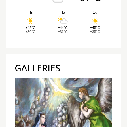
Πε
Πα
Σα
+42°C
+44°C
+45°C
+36°C
+36°C
+35°C
GALLERIES