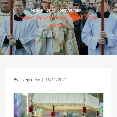
HOME
2021
NOVEMBER
ΎΜΝΟΣ «PANGE LINGUA» ΤΟΥ ΑΓ. ΘΩΜΆ
ΑΚΙΝΆΤΗ
By :
ivegreece
16/11/2021