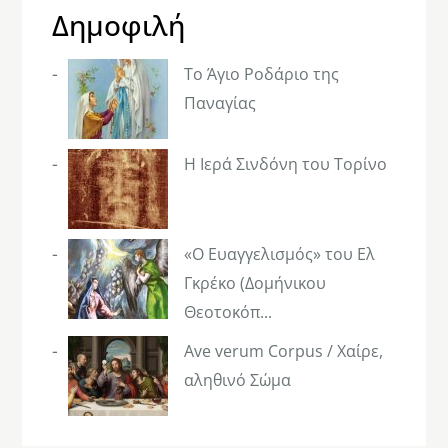
Δημοφιλή
Το Άγιο Ροδάριο της
Παναγίας
Η Ιερά Σινδόνη του Τορίνο
«Ο Ευαγγελισμός» του Ελ
Γκρέκο (Δομήνικου
Θεοτοκόπ...
Ave verum Corpus / Χαίρε,
αληθινό Σώμα