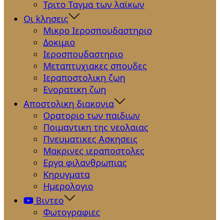
Τριτο Ταγμα των λαϊκων
Οι kλησεις
Μικρο Ιεροσπουδαστηριο
Δοκιμιο
Ιεροσπουδαστηριο
Μεταπτυχιακες σπουδες
Ιεραποστολικη ζωη
Ενορατικη ζωη
Αποστολικη διακονια
Ορατοριο των παιδιων
Ποιμαντικη της νεολαιας
Πνευματικες Ασκησεις
Μακρινες ιεραποστολες
Εργα φιλανθρωπιας
Κηρυγματα
Ημερολογιο
Βιντεο
Φωτογραφιες