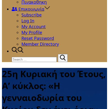
Πινακοθηκη
Επικοινωνία
Subscribe
Log In
My Account
My Profile
Reset Password
Member Directory
Search
for:
25η Κυριακή του Έτους,
Α’ κύκλος: «Η
γενναιοδωρία του