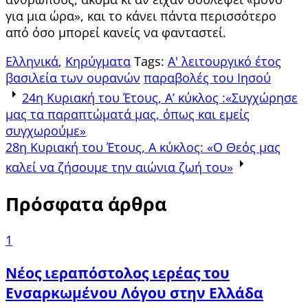
για μια ώρα», και το κάνει πάντα περισσότερο
από όσο μπορεί κανείς να φανταστεί.
Ελληνικά
,
Κηρύγματα
Tags:
Α' λειτουργικό έτος
βασιλεία των ουρανών
παραβολές του Ιησού
Post
24η Κυριακή του Έτους, Α’ κύκλος :«Συγχώρησε
μας τα παραπτώματά μας, όπως και εμείς
navigation
συγχωρούμε»
28η Κυριακή του Έτους, Α κύκλος: «Ο Θεός μας
καλεί να ζήσουμε την αιώνια ζωή του»
Πρόσφατα άρθρα
1
Νέος ιεραπόστολος ιερέας του
Ενσαρκωμένου Λόγου στην Ελλάδα