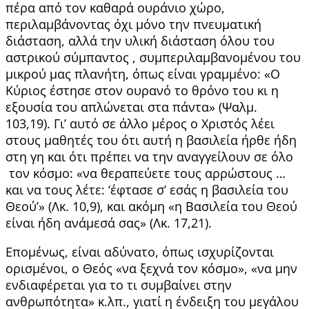
πέρα ​​από τον καθαρά ουράνιο χώρο,
περιλαμβάνοντας όχι μόνο την πνευματική
διάσταση, αλλά την υλική διάσταση όλου του
αστρικού σύμπαντος , συμπεριλαμβανομένου του
μικρού μας πλανήτη, όπως είναι γραμμένο: «Ο
Κύριος έστησε στον ουρανό το θρόνο του κι η
εξουσία του απλώνεται στα πάντα» (Ψαλμ.
103,19). Γι’ αυτό σε άλλο μέρος ο Χριστός λέει
στους μαθητές του ότι αυτή η βασιλεία ήρθε ήδη
στη γη και ότι πρέπει να την αναγγείλουν σε όλο
τον κόσμο: «να θεραπεύετε τους αρρώστους …
και να τους λέτε: ‘έφτασε σ’ εσάς η βασιλεία του
Θεού’» (Λκ. 10,9), και ακόμη «η Βασιλεία του Θεού
είναι ήδη ανάμεσά σας» (Λκ. 17,21).
Επομένως, είναι αδύνατο, όπως ισχυρίζονται
ορισμένοι, ο Θεός «να ξεχνά τον κόσμο», «να μην
ενδιαφέρεται για το τι συμβαίνει στην
ανθρωπότητα» κ.λπ., γιατί η ένδειξη του μεγάλου