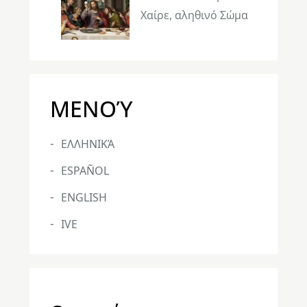
Χαίρε, αληθινό Σώμα
ΜΕΝΟΎ
ΕΛΛΗΝΙΚΆ
ESPAÑOL
ENGLISH
IVE