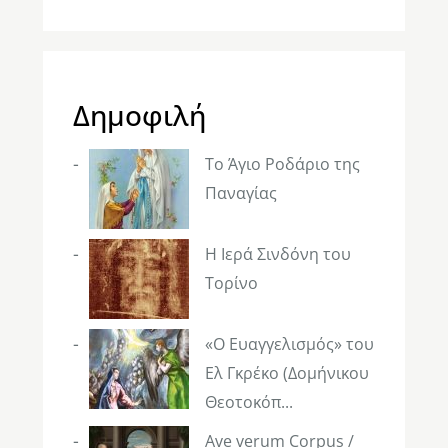
Δημοφιλή
Το Άγιο Ροδάριο της
Παναγίας
Η Ιερά Σινδόνη του
Τορίνο
«Ο Ευαγγελισμός» του
Ελ Γκρέκο (Δομήνικου
Θεοτοκόπ...
Ave verum Corpus /