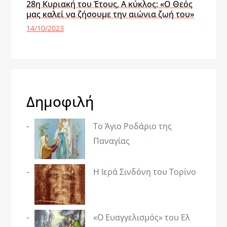
28η Κυριακή του Έτους, Α κύκλος: «Ο Θεός
μας καλεί να ζήσουμε την αιώνια ζωή του»
14/10/2023
Δημοφιλή
Το Άγιο Ροδάριο της
Παναγίας
Η Ιερά Σινδόνη του Τορίνο
«Ο Ευαγγελισμός» του Ελ