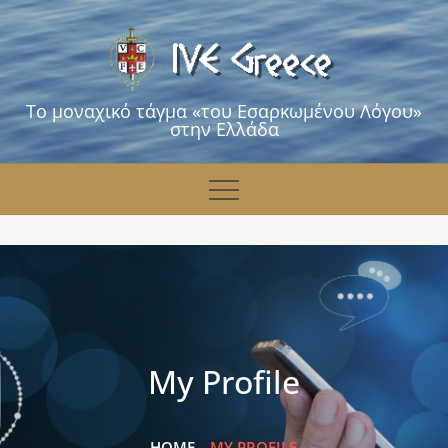
Skip
to
content
Το μοναχικό τάγμα «του Εσαρκωμένου Λόγου»
στην Ελλάδα
My Profile
HOME
MY PROFILE