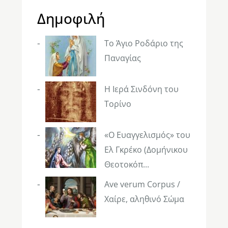
Δημοφιλή
Το Άγιο Ροδάριο της
Παναγίας
Η Ιερά Σινδόνη του
Τορίνο
«Ο Ευαγγελισμός» του
Ελ Γκρέκο (Δομήνικου
Θεοτοκόπ...
Ave verum Corpus /
Χαίρε, αληθινό Σώμα