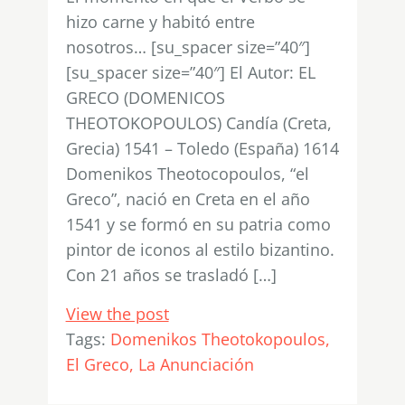
hizo carne y habitó entre
nosotros… [su_spacer size=”40″]
[su_spacer size=”40″] El Autor: EL
GRECO (DOMENICOS
THEOTOKOPOULOS) Candía (Creta,
Grecia) 1541 – Toledo (España) 1614
Domenikos Theotocopoulos, “el
Greco”, nació en Creta en el año
1541 y se formó en su patria como
pintor de iconos al estilo bizantino.
Con 21 años se trasladó […]
View the post
Tags:
Domenikos Theotokopoulos
El Greco
La Anunciación