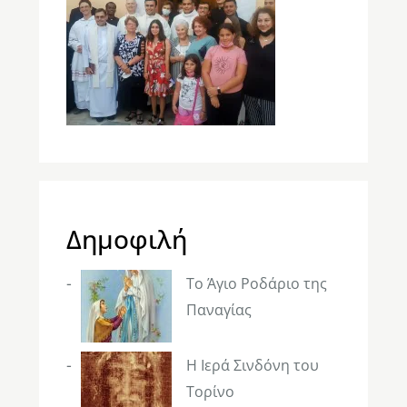
Δημοφιλή
Το Άγιο Ροδάριο της
Παναγίας
Η Ιερά Σινδόνη του
Τορίνο