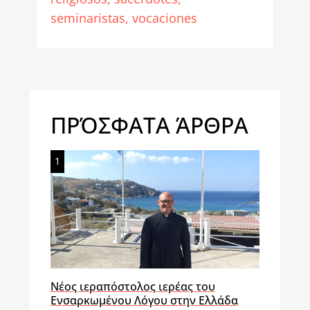
seminaristas
vocaciones
ΠΡΌΣΦΑΤΑ ΆΡΘΡΑ
1
Νέος ιεραπόστολος ιερέας του
Ενσαρκωμένου Λόγου στην Ελλάδα