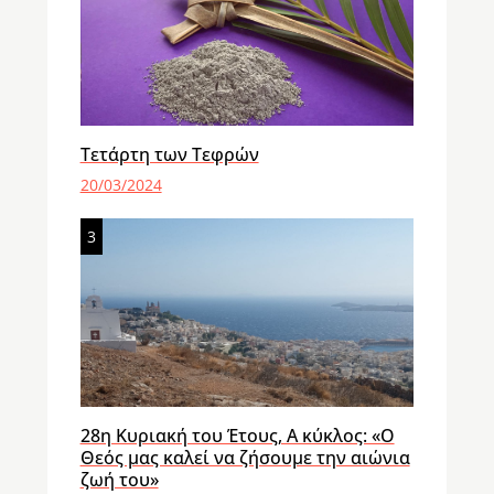
Τετάρτη των Τεφρών
20/03/2024
3
28η Κυριακή του Έτους, Α κύκλος: «Ο
Θεός μας καλεί να ζήσουμε την αιώνια
ζωή του»