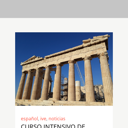
español
,
ive
,
noticias
CURSO INTENSIVO DE