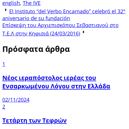
english
,
The IVE
Post
El Instituto “del Verbo Encarnado” celebró el 32°
aniversario de su fundación
navigation
Επίσκεψη του Αρχιεπισκόπου Σεβαστιανού στο
Τ.Ε.Λ στην Κηφισιά (24/03/2016)
Πρόσφατα άρθρα
1
Νέος ιεραπόστολος ιερέας του
Ενσαρκωμένου Λόγου στην Ελλάδα
02/11/2024
2
Τετάρτη των Τεφρών