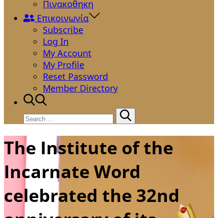
Πινακοθηκη
Επικοινωνία
Subscribe
Log In
My Account
My Profile
Reset Password
Member Directory
Search
for:
The Institute of the
Incarnate Word
celebrated the 32nd