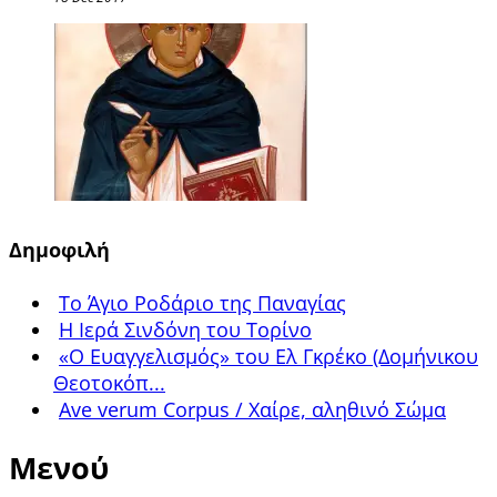
Δημοφιλή
Το Άγιο Ροδάριο της Παναγίας
Η Ιερά Σινδόνη του Τορίνο
«Ο Ευαγγελισμός» του Ελ Γκρέκο (Δομήνικου
Θεοτοκόπ...
Ave verum Corpus / Χαίρε, αληθινό Σώμα
Μενού