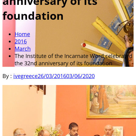
anniversary of its
foundation
Home
2016
March
The Institute of the Incarnate Word celebrated
the 32nd anniversary of its foundation
By :
ivegreece
26/03/2016
03/06/2020