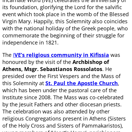
Incarnate Word (IVE) celebrates the anniversary of
its foundation, glorifying the Lord for the salvific
event which took place in the womb of the Blessed
Virgin Mary. Happily, this Solemnity also coincides
with the national holiday of the Greek people, who
commemorate the beginning of their struggle for
independence in 1821.
The
I
VE’s religious community in Kifissia
was
honoured by the visit of the
Archbishop of
Athens, Msgr. Sebastianos Rossolatos
. He
presided over the First Vespers and the Mass of
this Solemnity at
St. Paul the Apostle Church
,
which has been under the pastoral care of the
Institute since 2008. The Mass was co-celebrated
by the Jesuit Fathers and other diocesan priests.
The celebration was also attended by other
religious Congregations present in Athens (Sisters
of the Holy Cross and Sisters of Pammakaristos),