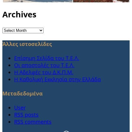
Archives
Archives
Άλλες ιστοσελίδες
Επίσημη Σελίδα του Τ.Ε.Λ.
Οι αποστολές του Τ.Ε.Λ.
Η Αδελφές του Δ.Κ.Π.Μ.
Η Καθολική Εκκλησία στην Ελλάδα
Μεταδεδομένα
User
RSS posts
RSS comments