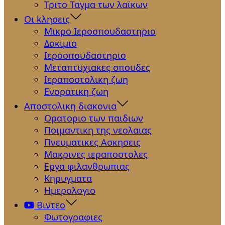
Τριτο Ταγμα των λαϊκων
Οι kλησεις
Μικρο Ιεροσπουδαστηριο
Δοκιμιο
Ιεροσπουδαστηριο
Μεταπτυχιακες σπουδες
Ιεραποστολικη ζωη
Ενορατικη ζωη
Αποστολικη διακονια
Ορατοριο των παιδιων
Ποιμαντικη της νεολαιας
Πνευματικες Ασκησεις
Μακρινες ιεραποστολες
Εργα φιλανθρωπιας
Κηρυγματα
Ημερολογιο
Βιντεο
Φωτογραφιες