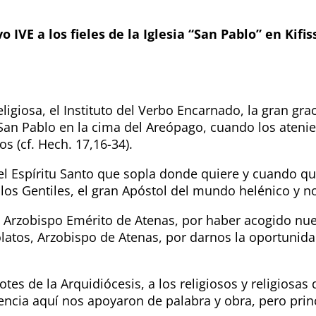
VE a los fieles de la Iglesia “San Pablo” en Kifiss
igiosa, el Instituto del Verbo Encarnado, la gran gra
an Pablo en la cima del Areópago, cuando los atenie
s (cf. Hech. 17,16-34).
el Espíritu Santo que sopla donde quiere y cuando qui
e los Gentiles, el gran Apóstol del mundo helénico y
 Arzobispo Emérito de Atenas, por haber acogido nue
atos, Arzobispo de Atenas, por darnos la oportunida
s de la Arquidiócesis, a los religiosos y religiosas d
ncia aquí nos apoyaron de palabra y obra, pero princ