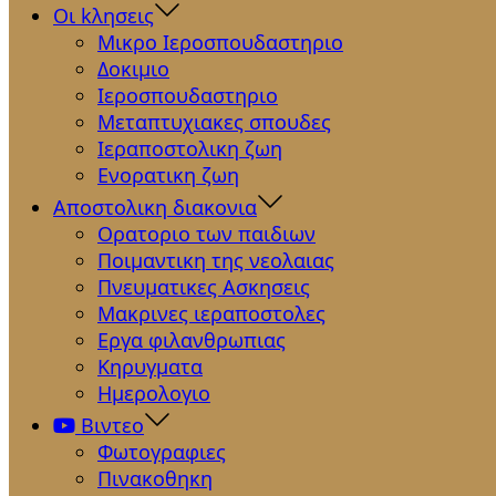
Οι kλησεις
Μικρο Ιεροσπουδαστηριο
Δοκιμιο
Ιεροσπουδαστηριο
Μεταπτυχιακες σπουδες
Ιεραποστολικη ζωη
Ενορατικη ζωη
Αποστολικη διακονια
Ορατοριο των παιδιων
Ποιμαντικη της νεολαιας
Πνευματικες Ασκησεις
Μακρινες ιεραποστολες
Εργα φιλανθρωπιας
Κηρυγματα
Ημερολογιο
Βιντεο
Φωτογραφιες
Πινακοθηκη