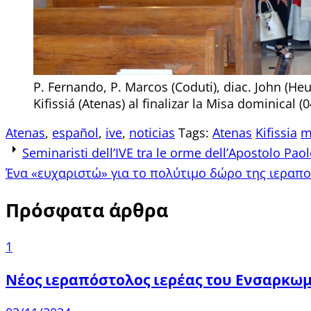
P. Fernando, P. Marcos (Coduti), diac. John (Heus
Kifissiá (Atenas) al finalizar la Misa dominical (
Atenas
,
español
,
ive
,
noticias
Tags:
Atenas
Kifissia
m
Post
Seminaristi dell’IVE tra le orme dell’Apostolo Paol
Ένα «ευχαριστώ» για το πολύτιμο δώρο της ιεραπ
navigation
Πρόσφατα άρθρα
1
Νέος ιεραπόστολος ιερέας του Ενσαρκω