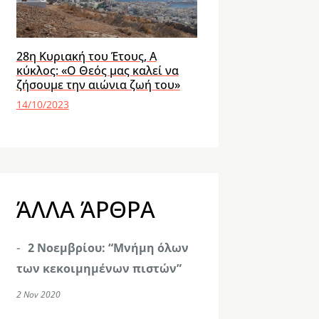
28η Κυριακή του Έτους, Α
κύκλος: «Ο Θεός μας καλεί να
ζήσουμε την αιώνια ζωή του»
14/10/2023
ΆΛΛΑ ΆΡΘΡΑ
2 Νοεμβρίου: “Μνήμη όλων
των κεκοιμημένων πιστών”
2 Nov 2020