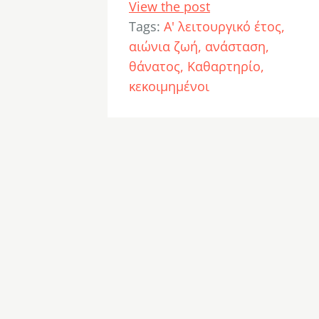
View the post
Tags:
Α' λειτουργικό έτος
αιώνια ζωή
ανάσταση
θάνατος
Καθαρτηρίο
κεκοιμημένοι