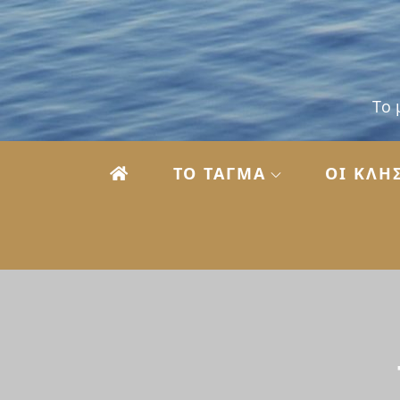
Skip
to
content
Το 
ΤΟ ΤΑΓΜΑ
ΟΙ KΛΗ