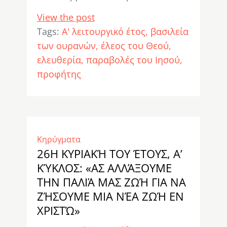
View the post
Tags:
Α' λειτουργικό έτος
βασιλεία
των ουρανών
έλεος του Θεού
ελευθερία
παραβολές του Ιησού
προφήτης
Κηρύγματα
26Η ΚΥΡΙΑΚΉ ΤΟΥ ΈΤΟΥΣ, Α’
ΚΎΚΛΟΣ: «ΑΣ ΑΛΛΆΞΟΥΜΕ
ΤΗΝ ΠΑΛΙΆ ΜΑΣ ΖΩΉ ΓΙΑ ΝΑ
ΖΉΣΟΥΜΕ ΜΙΑ ΝΈΑ ΖΩΉ ΕΝ
ΧΡΙΣΤΏ»