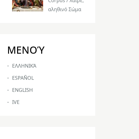
Corpus / Χαίρε,
αληθινό Σώμα
ΜΕΝΟΎ
ΕΛΛΗΝΙΚΆ
ESPAÑOL
ENGLISH
IVE