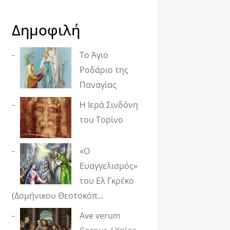
Δημοφιλή
Το Άγιο
Ροδάριο της
Παναγίας
Η Ιερά Σινδόνη
του Τορίνο
«Ο
Ευαγγελισμός»
του Ελ Γκρέκο
(Δομήνικου Θεοτοκόπ...
Ave verum