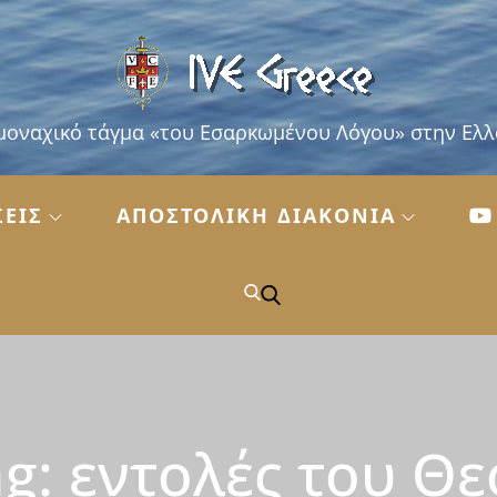
μοναχικό τάγμα «του Εσαρκωμένου Λόγου» στην Ελ
ΣΕΙΣ
ΑΠΟΣΤΟΛΙΚΗ ΔΙΑΚΟΝΙΑ
ag:
εντολές του Θε