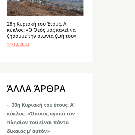
28η Κυριακή του Έτους, Α
κύκλος: «Ο Θεός μας καλεί να
ζήσουμε την αιώνια ζωή του»
14/10/2023
ΆΛΛΑ ΆΡΘΡΑ
30η Κυριακή του έτους, Α’
κύκλος: «Όποιος αγαπά τον
πλησίον του είναι πάντα
δίκαιος μ’ αυτόν»