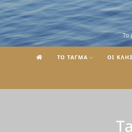
Skip
to
content
Το 
ΤΟ ΤΑΓΜΑ
ΟΙ KΛΗ
T