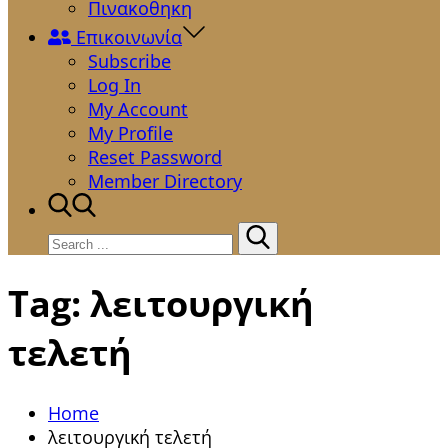
Πινακοθηκη
Επικοινωνία
Subscribe
Log In
My Account
My Profile
Reset Password
Member Directory
Search
for:
Tag:
λειτουργική
τελετή
Home
λειτουργική τελετή