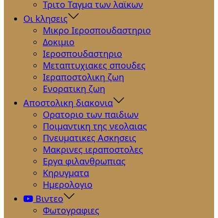
Τριτο Ταγμα των λαϊκων
Οι kλησεις
Μικρο Ιεροσπουδαστηριο
Δοκιμιο
Ιεροσπουδαστηριο
Μεταπτυχιακες σπουδες
Ιεραποστολικη ζωη
Ενορατικη ζωη
Αποστολικη διακονια
Ορατοριο των παιδιων
Ποιμαντικη της νεολαιας
Πνευματικες Ασκησεις
Μακρινες ιεραποστολες
Εργα φιλανθρωπιας
Κηρυγματα
Ημερολογιο
Βιντεο
Φωτογραφιες