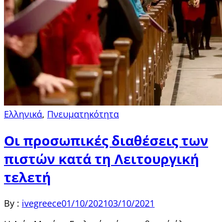
Ελληνικά
,
Πνευματηκότητα
Οι προσωπικές διαθέσεις των
πιστών κατά τη Λειτουργική
τελετή
By :
ivegreece
01/10/2021
03/10/2021