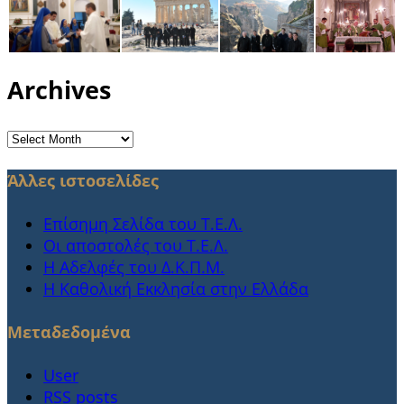
Archives
Archives
Άλλες ιστοσελίδες
Επίσημη Σελίδα του Τ.Ε.Λ.
Οι αποστολές του Τ.Ε.Λ.
Η Αδελφές του Δ.Κ.Π.Μ.
Η Καθολική Εκκλησία στην Ελλάδα
Μεταδεδομένα
User
RSS posts