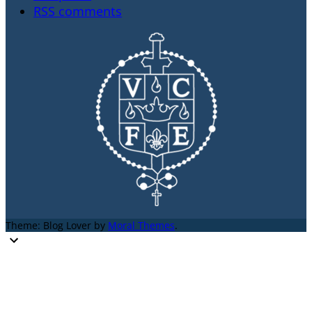
RSS comments
Theme: Blog Lover by
Moral Themes
.