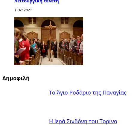
Λειτουργική τελετή
1 Oct 2021
Δημοφιλή
Το Άγιο Ροδάριο της Παναγίας
Η Ιερά Σινδόνη του Τορίνο