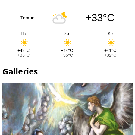
+33°C
Tempe
Πα
Σα
Κυ
+42°C
+44°C
+41°C
+35°C
+35°C
+32°C
Galleries