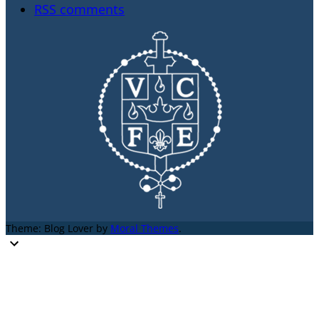
RSS comments
Theme: Blog Lover by
Moral Themes
.