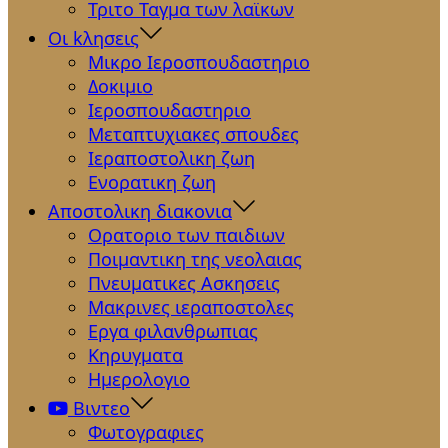
Τριτο Ταγμα των λαϊκων
Οι kλησεις
Μικρο Ιεροσπουδαστηριο
Δοκιμιο
Ιεροσπουδαστηριο
Μεταπτυχιακες σπουδες
Ιεραποστολικη ζωη
Ενορατικη ζωη
Αποστολικη διακονια
Ορατοριο των παιδιων
Ποιμαντικη της νεολαιας
Πνευματικες Ασκησεις
Μακρινες ιεραποστολες
Εργα φιλανθρωπιας
Κηρυγματα
Ημερολογιο
Βιντεο
Φωτογραφιες