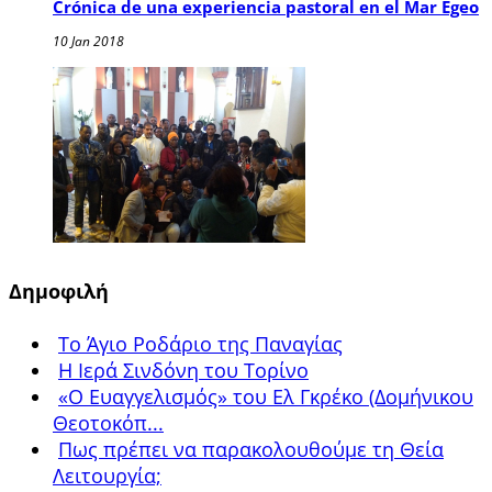
Crónica de una experiencia pastoral en el Mar Egeo
10 Jan 2018
Δημοφιλή
Το Άγιο Ροδάριο της Παναγίας
Η Ιερά Σινδόνη του Τορίνο
«Ο Ευαγγελισμός» του Ελ Γκρέκο (Δομήνικου
Θεοτοκόπ...
Πως πρέπει να παρακολουθούμε τη Θεία
Λειτουργία;