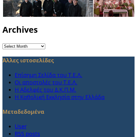
Archives
Archives
Άλλες ιστοσελίδες
Επίσημη Σελίδα του Τ.Ε.Λ.
Οι αποστολές του Τ.Ε.Λ.
Η Αδελφές του Δ.Κ.Π.Μ.
Η Καθολική Εκκλησία στην Ελλάδα
Μεταδεδομένα
User
RSS posts