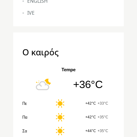
ENGLISH
IVE
Ο καιρός
Tempe
+36°C
Πε
+42°C
+33°C
Πα
+42°C
+35°C
Σα
+44°C
+35°C