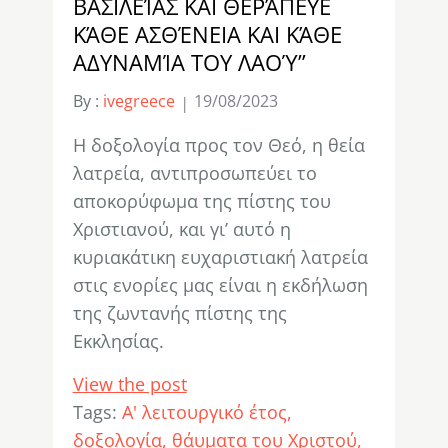
ΒΑΣΙΛΕΊΑΣ ΚΑΙ ΘΕΡΆΠΕΥΕ
ΚΆΘΕ ΑΣΘΈΝΕΙΑ ΚΑΙ ΚΆΘΕ
ΑΔΥΝΑΜΊΑ ΤΟΥ ΛΑΟΎ”
By :
ivegreece
19/08/2023
Η δοξολογία προς τον Θεό, η θεία
λατρεία, αντιπροσωπεύει το
αποκορύφωμα της πίστης του
Χριστιανού, και γι’ αυτό η
κυριακάτικη ευχαριστιακή λατρεία
στις ενορίες μας είναι η εκδήλωση
της ζωντανής πίστης της
Εκκλησίας.
View the post
Tags:
Α' λειτουργικό έτος
δοξολογία
θάυματα του Χριστού