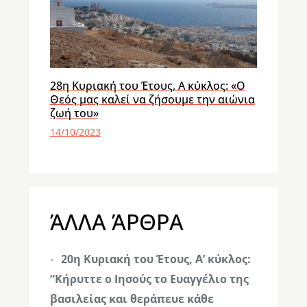
28η Κυριακή του Έτους, Α κύκλος: «Ο
Θεός μας καλεί να ζήσουμε την αιώνια
ζωή του»
14/10/2023
ΆΛΛΑ ΆΡΘΡΑ
20η Κυριακή του Έτους, Α’ κύκλος:
“Κήρυττε ο Ιησούς το Ευαγγέλιο της
βασιλείας και θεράπευε κάθε