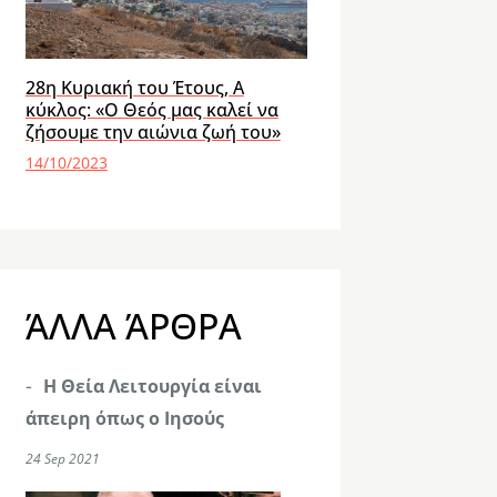
28η Κυριακή του Έτους, Α
κύκλος: «Ο Θεός μας καλεί να
ζήσουμε την αιώνια ζωή του»
14/10/2023
ΆΛΛΑ ΆΡΘΡΑ
Η Θεία Λειτουργία είναι
άπειρη όπως ο Ιησούς
24 Sep 2021