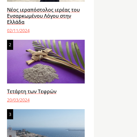
Νέος ιεραπόστολος ιερέας του
Ενσαρκωμένου Λόγου στην
Ελλάδα
02/11/2024
2
Τετάρτη των Τεφρών
20/03/2024
3