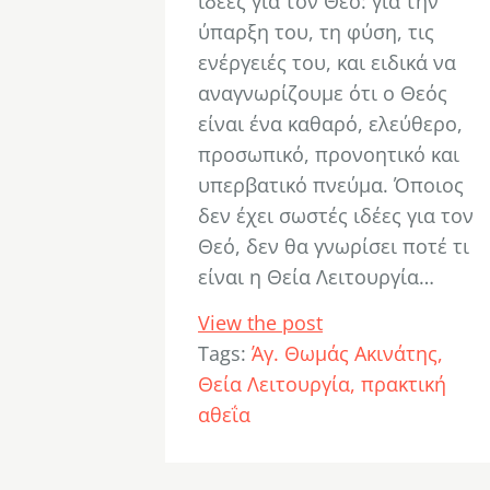
ιδέες για τον Θεό: για την
ύπαρξη του, τη φύση, τις
ενέργειές του, και ειδικά να
αναγνωρίζουμε ότι ο Θεός
είναι ένα καθαρό, ελεύθερο,
προσωπικό, προνοητικό και
υπερβατικό πνεύμα. Όποιος
δεν έχει σωστές ιδέες για τον
Θεό, δεν θα γνωρίσει ποτέ τι
είναι η Θεία Λειτουργία…
View the post
Tags:
Άγ. Θωμάς Ακινάτης
Θεία Λειτουργία
πρακτική
αθεΐα