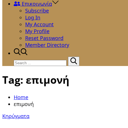
Επικοινωνία
Subscribe
Log In
My Account
My Profile
Reset Password
Member Directory
Search
for:
Tag:
επιμονή
Home
επιμονή
Κηρύγματα