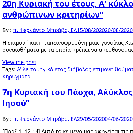
20η Κυριακή του έτους, Α’ κύκλ
ανθρώπινων κριτηρίων”
By :
π. Φερνάντο Μπράβο, ΕΛ
15/08/2020
20/08/2020
Η επιμονή και η ταπεινοφροσύνη μιας γυναίκας Χαν
συναισθήματα με τα οποία πρέπει να απευθυνόμασ
View the post
Tags:
Α' λειτουργικό έτος
διάβολος
επιμονή
θαύματ
Κηρύγματα
7η Κυριακή του Πάσχα, Α΄κύκλο
Ιησού”
By :
π. Φερνάντο Μπράβο, ΕΛ
29/05/2020
04/06/2020
[Πραξ 1, 12-14] Αυτό το κείμενο μας αφηγείται τ