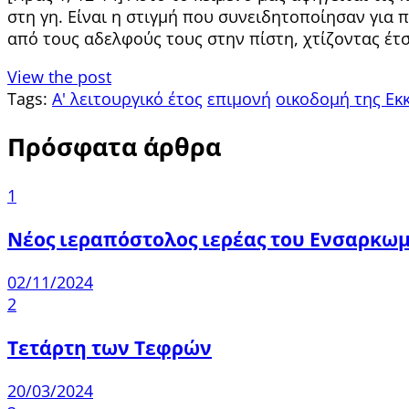
στη γη. Είναι η στιγμή που συνειδητοποίησαν για
από τους αδελφούς τους στην πίστη, χτίζοντας έτσ
View the post
Tags:
Α' λειτουργικό έτος
επιμονή
οικοδομή της Εκ
Πρόσφατα άρθρα
1
Νέος ιεραπόστολος ιερέας του Ενσαρκω
02/11/2024
2
Τετάρτη των Τεφρών
20/03/2024