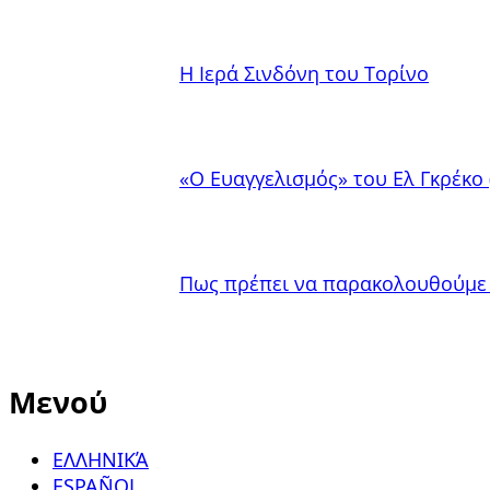
Η Ιερά Σινδόνη του Τορίνο
«Ο Ευαγγελισμός» του Ελ Γκρέκο 
Πως πρέπει να παρακολουθούμε 
Μενού
ΕΛΛΗΝΙΚΆ
ESPAÑOL