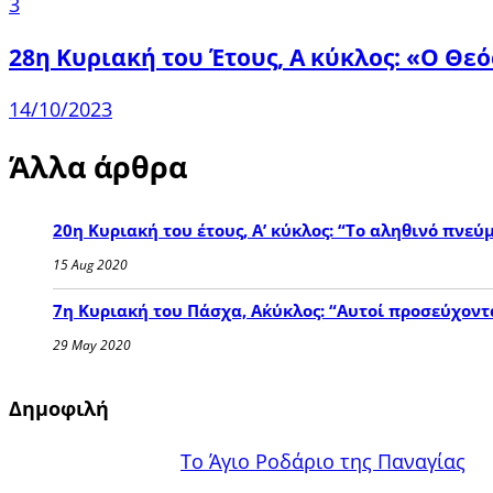
3
28η Κυριακή του Έτους, Α κύκλος: «Ο Θεό
14/10/2023
Άλλα άρθρα
20η Κυριακή του έτους, Α’ κύκλος: “Το αληθινό πν
15 Aug 2020
7η Κυριακή του Πάσχα, Α΄κύκλος: “Αυτοί προσεύχον
29 May 2020
Δημοφιλή
Το Άγιο Ροδάριο της Παναγίας