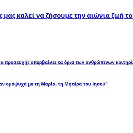
ς μας καλεί να ζήσουμε την αιώνια ζωή τ
εύμα προσευχής υπερβαίνει τα όρια των ανθρώπινων κριτηρ
ταν ομόψυχα με τη Μαρία, τη Μητέρα του Ιησού”