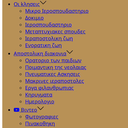
Οι kλησεις
Μικρο Ιεροσπουδαστηριο
Δοκιμιο
Ιεροσπουδαστηριο
Μεταπτυχιακες σπουδες
Ιεραποστολικη ζωη
Ενορατικη ζωη
Αποστολικη διακονια
Ορατοριο των παιδιων
Ποιμαντικη της νεολαιας
Πνευματικες Ασκησεις
Μακρινες ιεραποστολες
Εργα φιλανθρωπιας
Κηρυγματα
Ημερολογιο
Βιντεο
Φωτογραφιες
Πινακοθηκη