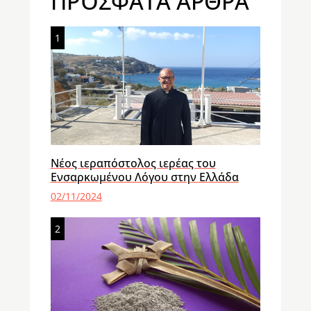
ΠΡΌΣΦΑΤΑ ΆΡΘΡΑ
1
Νέος ιεραπόστολος ιερέας του
Ενσαρκωμένου Λόγου στην Ελλάδα
02/11/2024
2