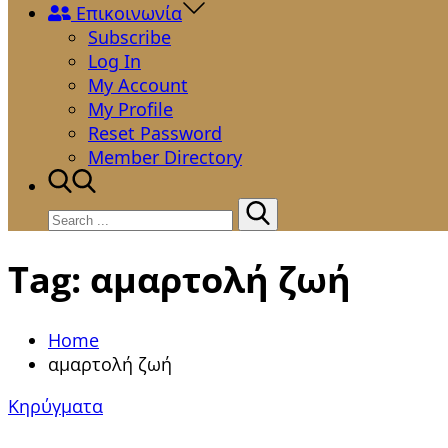
Επικοινωνία
Subscribe
Log In
My Account
My Profile
Reset Password
Member Directory
Search
for:
Tag:
αμαρτολή ζωή
Home
αμαρτολή ζωή
Κηρύγματα