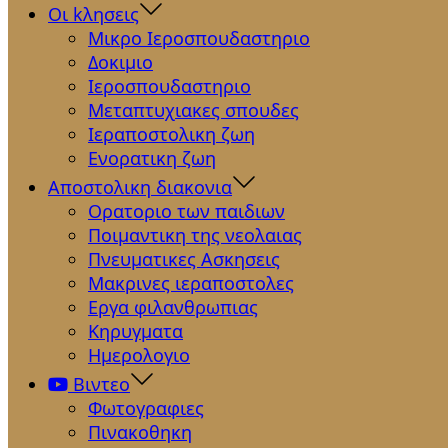
Οι kλησεις
Μικρο Ιεροσπουδαστηριο
Δοκιμιο
Ιεροσπουδαστηριο
Μεταπτυχιακες σπουδες
Ιεραποστολικη ζωη
Ενορατικη ζωη
Αποστολικη διακονια
Ορατοριο των παιδιων
Ποιμαντικη της νεολαιας
Πνευματικες Ασκησεις
Μακρινες ιεραποστολες
Εργα φιλανθρωπιας
Κηρυγματα
Ημερολογιο
Βιντεο
Φωτογραφιες
Πινακοθηκη