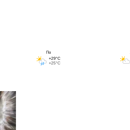
Πα
+29°C
+25°C