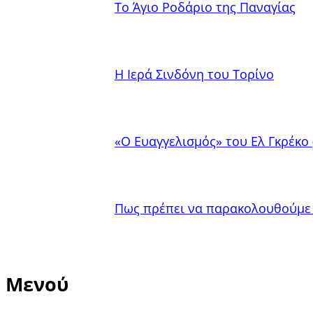
Το Άγιο Ροδάριο της Παναγίας
Η Ιερά Σινδόνη του Τορίνο
«Ο Ευαγγελισμός» του Ελ Γκρέκο 
Πως πρέπει να παρακολουθούμε 
Μενού