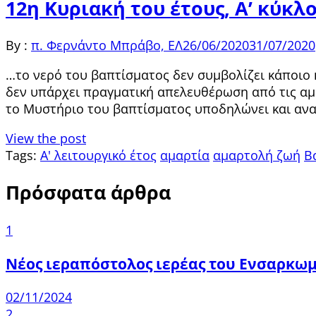
12η Κυριακή του έτους, Α’ κύκλ
By :
π. Φερνάντο Μπράβο, ΕΛ
26/06/2020
31/07/2020
…το νερό του βαπτίσματος δεν συμβολίζει κάποιο 
δεν υπάρχει πραγματική απελευθέρωση από τις αμαρ
το Μυστήριο του βαπτίσματος υποδηλώνει και ανα
View the post
Tags:
Α' λειτουργικό έτος
αμαρτία
αμαρτολή ζωή
Β
Πρόσφατα άρθρα
1
Νέος ιεραπόστολος ιερέας του Ενσαρκω
02/11/2024
2