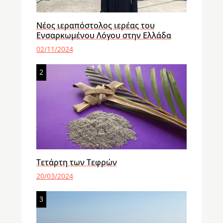
Νέος ιεραπόστολος ιερέας του
Ενσαρκωμένου Λόγου στην Ελλάδα
02/11/2024
2
Τετάρτη των Τεφρών
20/03/2024
3