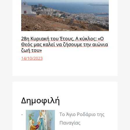
28η Κυριακή του Έτους, Α κύκλος: «Ο
Θεός μας καλεί να ζήσουμε την αιώνια
ζωή του»
14/10/2023
Δημοφιλή
Το Άγιο Ροδάριο της
Παναγίας